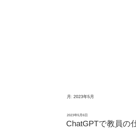
月:
2023年5月
投
2023年5月6日
稿
ChatGPTで教員
日: