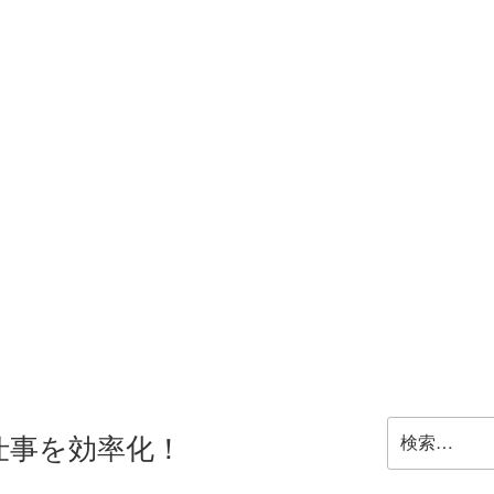
検
の仕事を効率化！
索: