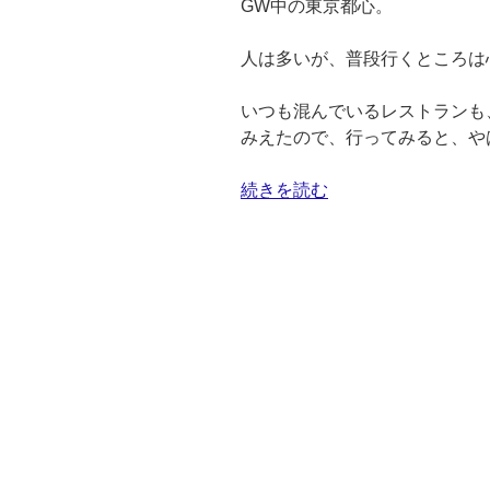
GW中の東京都心。
人は多いが、普段行くところは
いつも混んでいるレストランも
みえたので、行ってみると、や
“ChatGPT
続きを読む
で
教
員
の
仕
事
を
効
率
化！”
の