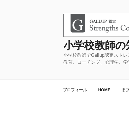
コ
ン
テ
ン
ツ
へ
小学校教師の
ス
キ
小学校教師でGa
ッ
教育、コーチング、心理学、学
プ
プロフィール
HOME
旧