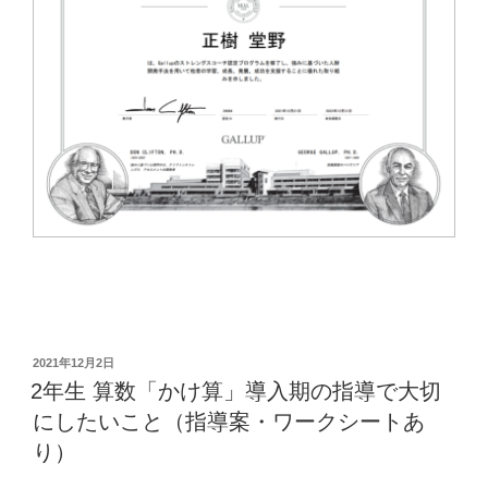
は
違
う」”
の
投
2021年12月2日
稿
2年生 算数「かけ算」導入期の指導で大切
日:
にしたいこと（指導案・ワークシートあ
り）