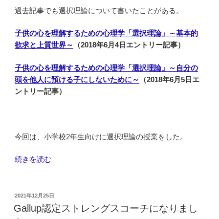
り）”
過去記事でも選択理論について書いたことがある。
の
子供の心を理解するための心理学「選択理論」～基本的
欲求と上質世界～
（2018年6月4日エントリー記事）
子供の心を理解するための心理学「選択理論」～自分の
頭を他人に預ける子にしないために～
（2018年6月5日エ
ントリー記事）
今回は、小学校2年生向けに選択理論の授業をした。
“選
続きを読む
択
理
論
投
2021年12月25日
稿
心
Gallup認定ストレングスコーチになりまし
日:
理