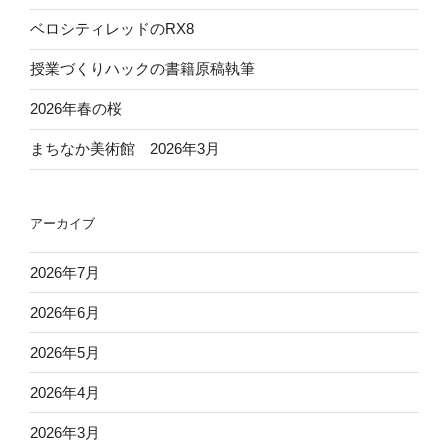
の
ベロシティレッドのRX8
指
導
授業づくりハックの書籍原稿執筆
で
2026年春の桜
大
切
まちなか美術館 2026年3月
に
し
た
アーカイブ
い
こ
2026年7月
と
（指
2026年6月
導
案・
2026年5月
ワ
2026年4月
ー
ク
2026年3月
シ