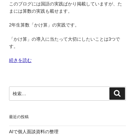
このブログには国語の実践ばかり掲載していますが、た
まには算数の実践も載せます。
2年生算数「かけ算」の実践です。
「かけ算」の導入に当たって大切にしたいことは3つで
す。
“2
続きを読む
年
生
算
数
検
検
「か
索
索:
け
算」
最近の投稿
導
入
AIで個人面談資料の整理
期