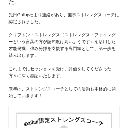
た。
学
の
先日Gallup社より連絡があり、無事ストレングスコーチに
小
認定されました。
学
校
クリフトン・ストレングス（ストレングス・ファインダ
へ
ーという言葉の方が認知度は高いようです）を活用した
の
才能発掘、強み発揮を支援する専門家として、第一歩を
導
踏み出します。
入
授
これまでにセッションを受け、評価をしてくださった
業
方々に深く感謝いたします。
「一
人
来年は、ストレングスコーチとしての活動も本格的に開
一
始していきます！
人
の
願
い