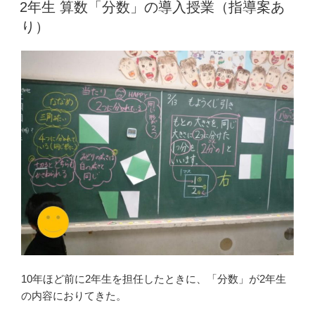
稿
2年生 算数「分数」の導入授業（指導案あ
日:
り）
10年ほど前に2年生を担任したときに、「分数」が2年生
の内容におりてきた。