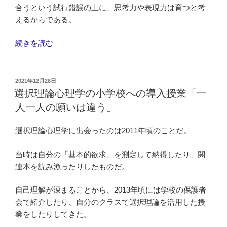
合うという試行錯誤の上に、思考力や表現力は育つと考
えるからである。
“2
続きを読む
年
生
算
投
2021年12月28日
稿
数
選択理論心理学の小学校への導入授業「一
日:
「分
人一人の願いは違う」
数」
の
選択理論心理学に出会ったのは2011年頃のことだ。
導
入
当時は自分の「基本的欲求」を測定して納得したり、関
授
連本を読み漁ったりしたものだ。
業
（指
自己理解が深まることから、2013年頃には学校の保護者
導
会で紹介したり、自分のクラスで選択理論を活用した授
案
業をしたりしてきた。
あ