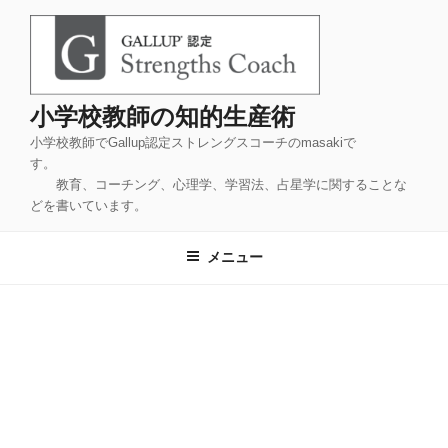
コ
ン
テ
ン
ツ
小学校教師の知的生産術
へ
小学校教師でGallup認定ストレングスコーチのmasakiで
ス
す。
キ
教育、コーチング、心理学、学習法、占星学に関することな
ッ
どを書いています。
プ
メニュー