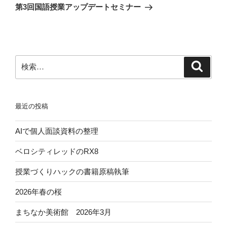
の
ー
第3回国語授業アップデートセミナー
投
シ
稿
ョ
ン
検
検
索
索:
最近の投稿
AIで個人面談資料の整理
ベロシティレッドのRX8
授業づくりハックの書籍原稿執筆
2026年春の桜
まちなか美術館 2026年3月