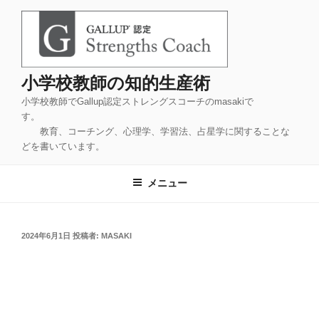
コ
ン
テ
ン
ツ
小学校教師の知的生産術
へ
小学校教師でGallup認定ストレングスコーチのmasakiで
ス
す。
キ
教育、コーチング、心理学、学習法、占星学に関することな
ッ
どを書いています。
プ
メニュー
投
2024年6月1日
投稿者:
MASAKI
稿
日: