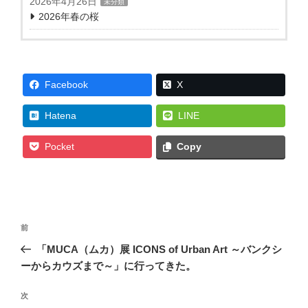
2026年4月26日
未分類
2026年春の桜
Facebook
X
Hatena
LINE
Pocket
Copy
投
前
前
稿
の
「MUCA（ムカ）展 ICONS of Urban Art ～バンクシ
ナ
投
ーからカウズまで～」に行ってきた。
ビ
稿
ゲ
次
次