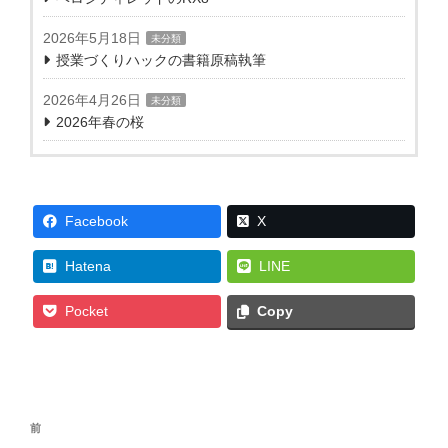
2026年5月18日
未分類
授業づくりハックの書籍原稿執筆
2026年4月26日
未分類
2026年春の桜
Facebook
X
Hatena
LINE
Pocket
Copy
投
前
前
稿