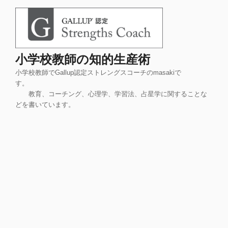
コ
ン
テ
ン
ツ
小学校教師の知的生産術
へ
小学校教師でGallup認定ストレングスコーチのmasakiで
ス
す。
キ
教育、コーチング、心理学、学習法、占星学に関することな
ッ
どを書いています。
プ