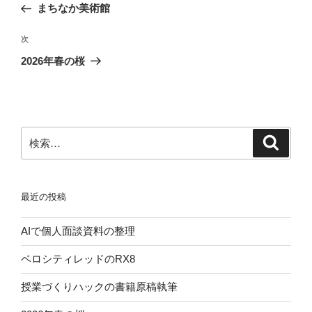
の
まちなか美術館
ナ
投
ビ
稿
次
次
ゲ
の
2026年春の桜
投
ー
稿
シ
ョ
ン
検
検
索
索:
最近の投稿
AIで個人面談資料の整理
ベロシティレッドのRX8
授業づくりハックの書籍原稿執筆