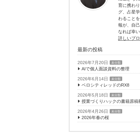
育に携わり
グ、占星学
わることを
報が、自己
なれば幸い
詳しいプロ
最新の投稿
2026年7月20日
未分類
AIで個人面談資料の整理
2026年6月14日
未分類
ベロシティレッドのRX8
2026年5月18日
未分類
授業づくりハックの書籍原稿
2026年4月26日
未分類
2026年春の桜