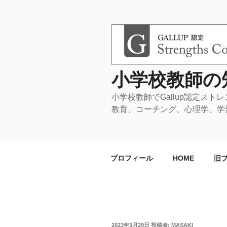
コ
ン
テ
ン
ツ
へ
小学校教師の
ス
キ
小学校教師でGa
ッ
教育、コーチング、心理学、学
プ
プロフィール
HOME
旧
投
2023年3月29日
投稿者:
MASAKI