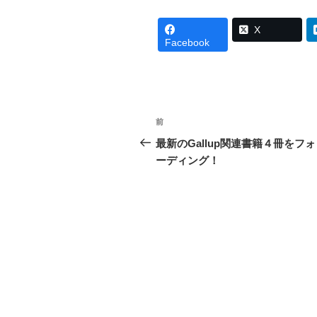
X
Facebook
投
前
前
稿
の
最新のGallup関連書籍４冊をフ
投
ーディング！
ナ
稿
ビ
ゲ
ー
シ
ョ