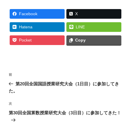
Facebook
X
Hatena
LINE
Pocket
Copy
投
前
前
稿
の
第20回全国国語授業研究大会（1日目）に参加してき
ナ
投
た。
ビ
稿
ゲ
次
次
の
ー
第30回全国算数授業研究大会（3日目）に参加してきた！
投
シ
稿
ョ