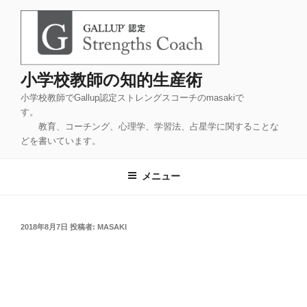
コ
ン
テ
ン
ツ
小学校教師の知的生産術
へ
小学校教師でGallup認定ストレングスコーチのmasakiで
ス
す。
キ
教育、コーチング、心理学、学習法、占星学に関することな
ッ
どを書いています。
プ
メニュー
投
2018年8月7日
投稿者:
MASAKI
稿
日: